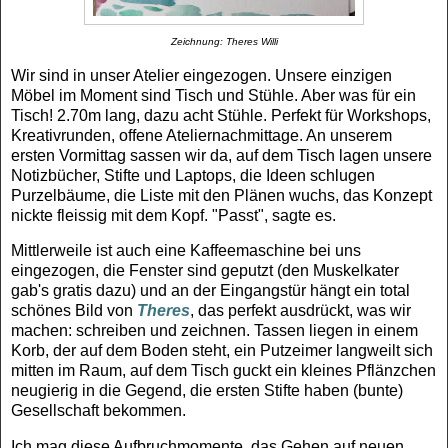
Zeichnung: Theres Willi
Wir sind in unser Atelier eingezogen. Unsere einzigen
Möbel im Moment sind Tisch und Stühle. Aber was für ein
Tisch! 2.70m lang, dazu acht Stühle. Perfekt für Workshops,
Kreativrunden, offene Ateliernachmittage. An unserem
ersten Vormittag sassen wir da, auf dem Tisch lagen unsere
Notizbücher, Stifte und Laptops, die Ideen schlugen
Purzelbäume, die Liste mit den Plänen wuchs, das Konzept
nickte fleissig mit dem Kopf. "Passt", sagte es.
Mittlerweile ist auch eine Kaffeemaschine bei uns
eingezogen, die Fenster sind geputzt (den Muskelkater
gab's gratis dazu) und an der Eingangstür hängt ein total
schönes Bild von
Theres
, das perfekt ausdrückt, was wir
machen: schreiben und zeichnen. Tassen liegen in einem
Korb, der auf dem Boden steht, ein Putzeimer langweilt sich
mitten im Raum, auf dem Tisch guckt ein kleines Pflänzchen
neugierig in die Gegend, die ersten Stifte haben (bunte)
Gesellschaft bekommen.
Ich mag diese Aufbruchmomente, das Gehen auf neuen